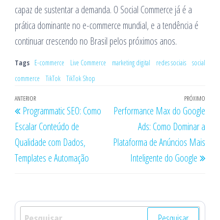
capaz de sustentar a demanda. O Social Commerce já é a
prática dominante no e-commerce mundial, e a tendência é
continuar crescendo no Brasil pelos próximos anos.
Tags
E-commerce
Live Commerce
marketing digital
redes sociais
social
commerce
TikTok
TikTok Shop
Navegação
Post
ANTERIOR
PRÓXIMO
Próx
Programmatic SEO: Como
Performance Max do Google
de
anterior
post
Escalar Conteúdo de
Ads: Como Dominar a
Post
Qualidade com Dados,
Plataforma de Anúncios Mais
Templates e Automação
Inteligente do Google
Pesquisar