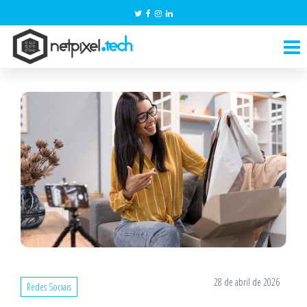
Pular
para
NetPixel.Tech
o
conteúdo
28 de abril de 2026
Redes Sociais