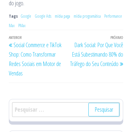
do jogo.
Tags
Google
Google Ads
mídia paga
mídia programática
Performance
Max
PMax
Navegação
Post
ANTERIOR
PRÓXIMO
Próx
Social Commerce e TikTok
Dark Social: Por Que Você
de
anterior
post
Shop: Como Transformar
Está Subestimando 80% do
Post
Redes Sociais em Motor de
Tráfego do Seu Conteúdo
Vendas
Pesquisar
por: