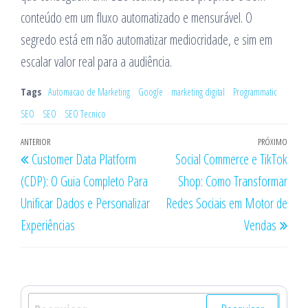
conteúdo em um fluxo automatizado e mensurável. O
segredo está em não automatizar mediocridade, e sim em
escalar valor real para a audiência.
Tags
Automacao de Marketing
Google
marketing digital
Programmatic
SEO
SEO
SEO Tecnico
Navegação
Post
ANTERIOR
PRÓXIMO
Próx
Customer Data Platform
Social Commerce e TikTok
de
anterior
post
(CDP): O Guia Completo Para
Shop: Como Transformar
Post
Unificar Dados e Personalizar
Redes Sociais em Motor de
Experiências
Vendas
Pesquisar