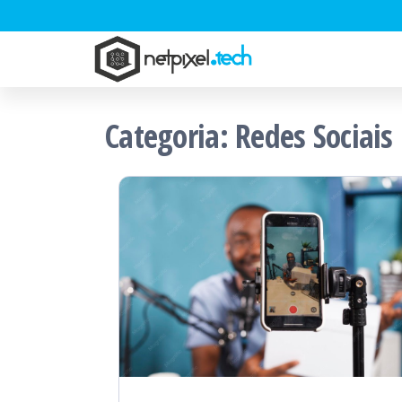
Pular
para
NetPixel.Tech
o
conteúdo
Categoria:
Redes Sociais