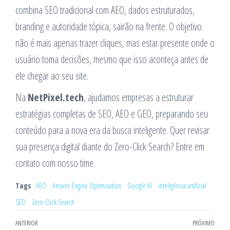
combina SEO tradicional com AEO, dados estruturados,
branding e autoridade tópica, sairão na frente. O objetivo
não é mais apenas trazer cliques, mas estar presente onde o
usuário toma decisões, mesmo que isso aconteça antes de
ele chegar ao seu site.
Na
NetPixel.tech
, ajudamos empresas a estruturar
estratégias completas de SEO, AEO e GEO, preparando seu
conteúdo para a nova era da busca inteligente. Quer revisar
sua presença digital diante do Zero-Click Search? Entre em
contato com nosso time.
Tags
AEO
Answer Engine Optimization
Google AI
inteligência artificial
SEO
Zero-Click Search
Navegação
Post
ANTERIOR
PRÓXIMO
Próx