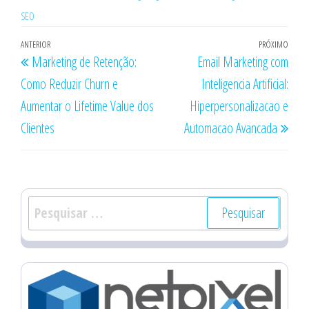
SEO
Navegação
Post
ANTERIOR
PRÓXIMO
Próx
Marketing de Retenção:
Email Marketing com
de
anterior
post
Como Reduzir Churn e
Inteligencia Artificial:
Post
Aumentar o Lifetime Value dos
Hiperpersonalizacao e
Clientes
Automacao Avancada
Pesquisar
por: