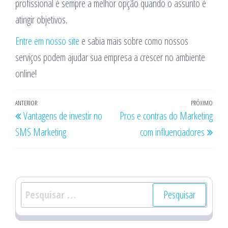
profissional é sempre a melhor opção quando o assunto é
atingir objetivos.
Entre em nosso site
e sabia mais sobre como nossos
serviços podem ajudar sua empresa a crescer no ambiente
online!
Navegação
Post
ANTERIOR
PRÓXIMO
Próx
Vantagens de investir no
Pros e contras do Marketing
de
anterior
post
SMS Marketing
com influenciadores
Post
Pesquisar
por: