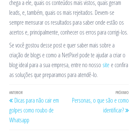
chega a ele, quais os conteúdos mais vistos, quais geram
leads, e, também, quais os mais rejeitados. Devem-se
sempre mensurar os resultados para saber onde estão os
acertos e, principalmente, conhecer os erros para corrigi-los.
Se você gostou desse post e quer saber mais sobre a
criação de blogs e como a NetPixel pode te ajudar a criar o
blog ideal para a sua empresa, entre no nosso
site
e confira
as soluções que preparamos para atendê-lo.
Navegação
Post
ANTERIOR
PRÓXIMO
Próx
Dicas para não cair em
Personas, o que são e como
de
anterior
post
golpes como roubo de
identificar?
Post
Whatsapp