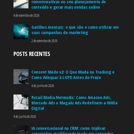
comemorativas no seu planejamento de
conteúdo e gerar mais vendas online
4 de setembro de 2020
Gatilhos mentais: o que são e como utilizar em
suas campanhas de marketing
2 de setembro de 2020
POSTS RECENTES
Consent Mode v2: O Que Muda no Tracking e
Como Adequar à LGPD Antes do Prazo
4 de junho de 2026
Retail Media Networks: Como Amazon Ads,
Mercado Ads e Magalu Ads Redefinem a Mídia
Digital
4 de junho de 2026
IA conversacional no CRM: como triplicar
conversões qualificando leads em segundos