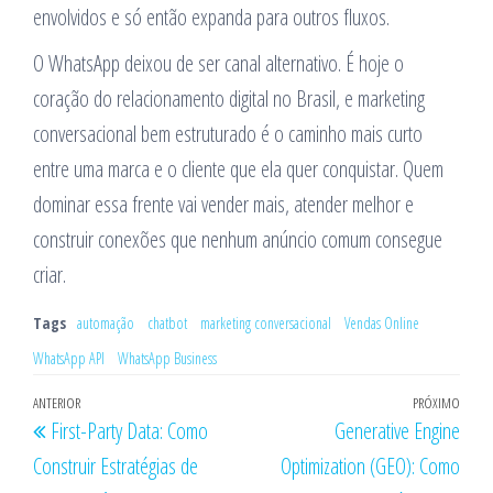
envolvidos e só então expanda para outros fluxos.
O WhatsApp deixou de ser canal alternativo. É hoje o
coração do relacionamento digital no Brasil, e marketing
conversacional bem estruturado é o caminho mais curto
entre uma marca e o cliente que ela quer conquistar. Quem
dominar essa frente vai vender mais, atender melhor e
construir conexões que nenhum anúncio comum consegue
criar.
Tags
automação
chatbot
marketing conversacional
Vendas Online
WhatsApp API
WhatsApp Business
Navegação
Post
ANTERIOR
PRÓXIMO
Próx
First-Party Data: Como
Generative Engine
de
anterior
post
Construir Estratégias de
Optimization (GEO): Como
Post