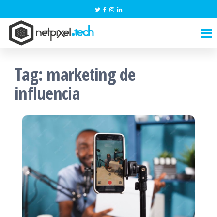
Pular
para
NetPixel.Tech
o
conteúdo
Tag:
marketing de
influencia