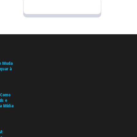
e Muda
quar à
: Como
ds e
a Mídia
M: