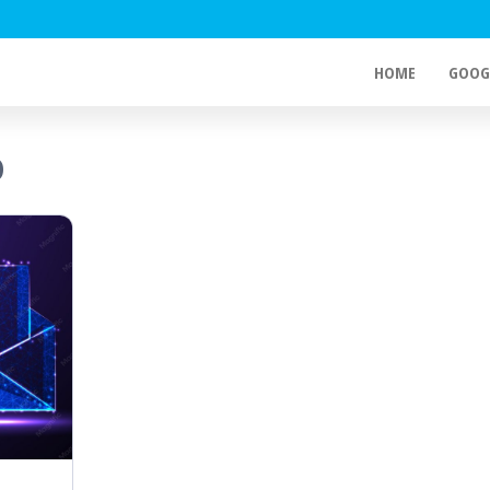
HOME
GOOG
o