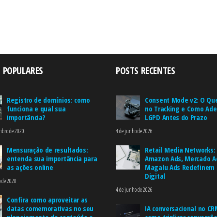
 POPULARES
POSTS RECENTES
Registro de domínios: como
Consent Mode v2: O Qu
funciona e qual sua
no Tracking e Como Ade
importância?
LGPD Antes do Prazo
mbro de 2020
4 de junho de 2026
Mensuração de resultados:
Retail Media Networks
entenda sua importância para
Amazon Ads, Mercado A
as ações online
Magalu Ads Redefinem 
Digital
o de 2020
4 de junho de 2026
Confira como aproveitar as
datas comemorativas no seu
IA conversacional no CR