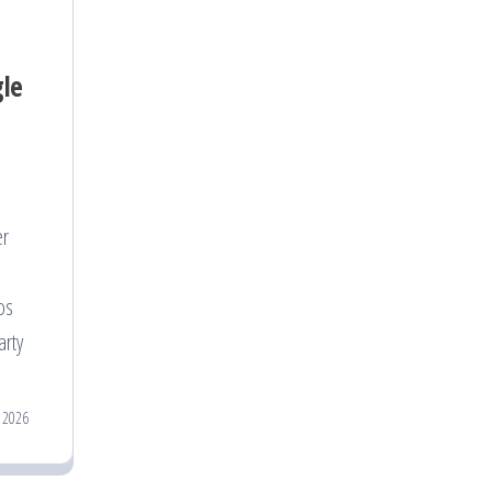
gle
er
os
arty
 2026