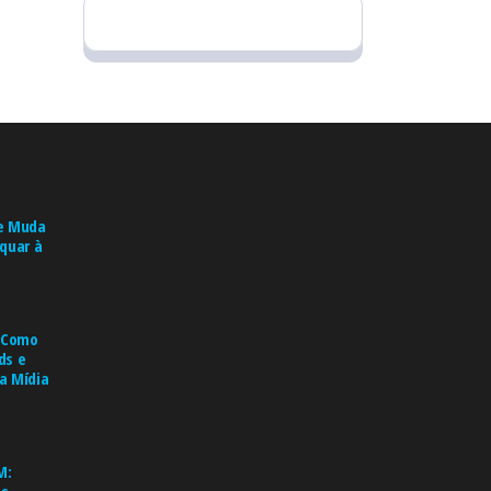
e Muda
quar à
: Como
ds e
a Mídia
M: