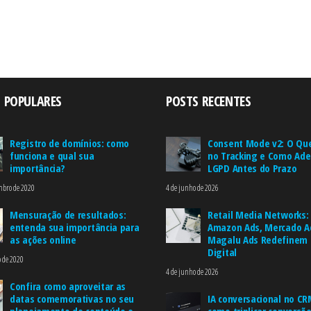
 POPULARES
POSTS RECENTES
Registro de domínios: como
Consent Mode v2: O Qu
funciona e qual sua
no Tracking e Como Ade
importância?
LGPD Antes do Prazo
mbro de 2020
4 de junho de 2026
Mensuração de resultados:
Retail Media Networks
entenda sua importância para
Amazon Ads, Mercado A
as ações online
Magalu Ads Redefinem 
Digital
o de 2020
4 de junho de 2026
Confira como aproveitar as
datas comemorativas no seu
IA conversacional no CR