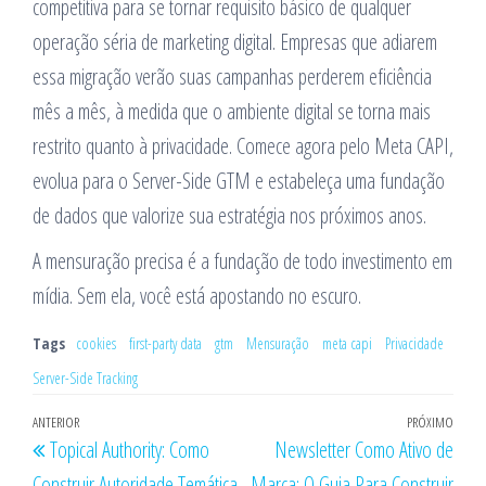
competitiva para se tornar requisito básico de qualquer
operação séria de marketing digital. Empresas que adiarem
essa migração verão suas campanhas perderem eficiência
mês a mês, à medida que o ambiente digital se torna mais
restrito quanto à privacidade. Comece agora pelo Meta CAPI,
evolua para o Server-Side GTM e estabeleça uma fundação
de dados que valorize sua estratégia nos próximos anos.
A mensuração precisa é a fundação de todo investimento em
mídia. Sem ela, você está apostando no escuro.
Tags
cookies
first-party data
gtm
Mensuração
meta capi
Privacidade
Server-Side Tracking
Navegação
Post
ANTERIOR
PRÓXIMO
Próx
Topical Authority: Como
Newsletter Como Ativo de
de
anterior
post
Construir Autoridade Temática
Marca: O Guia Para Construir