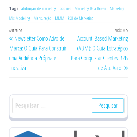
Tags
atribuição de marketing
cookies
Marketing Data Driven
Marketing
Mix Modeling
Mensuração
MMM
ROI de Marketing
Navegação
Post
ANTERIOR
PRÓXIMO
Próx
Newsletter Como Ativo de
Account-Based Marketing
de
anterior
post
Marca: O Guia Para Construir
(ABM): O Guia Estratégico
Post
uma Audiência Própria e
Para Conquistar Clientes B2B
Lucrativa
de Alto Valor
Pesquisar
por: