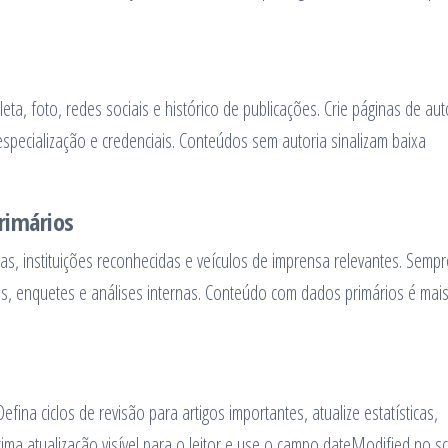
eta, foto, redes sociais e histórico de publicações. Crie páginas de aut
especialização e credenciais. Conteúdos sem autoria sinalizam baixa
primários
as, instituições reconhecidas e veículos de imprensa relevantes. Semp
s, enquetes e análises internas. Conteúdo com dados primários é mais
fina ciclos de revisão para artigos importantes, atualize estatísticas,
última atualização visível para o leitor e use o campo dateModified no 