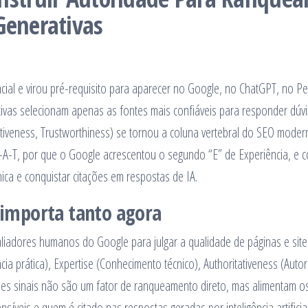
Generativas
ncial e virou pré-requisito para aparecer no Google, no ChatGPT, no Per
ivas selecionam apenas as fontes mais confiáveis para responder dúvi
ativeness, Trustworthiness) se tornou a coluna vertebral do SEO moder
E-A-T, por que o Google acrescentou o segundo “E” de Experiência, e 
nica e conquistar citações em respostas de IA.
e importa tanto agora
aliadores humanos do Google para julgar a qualidade de páginas e site
ncia prática), Expertise (Conhecimento técnico), Authoritativeness (Auto
sses sinais não são um fator de ranqueamento direto, mas alimentam o
veis e quem é citado nas respostas geradas por inteligência artificial