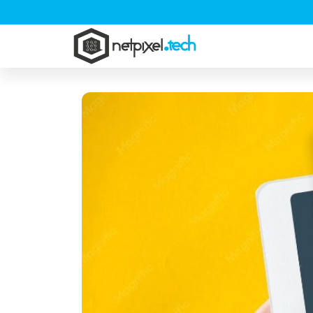
Pular
para
NetPixel.Tech
o
conteúdo