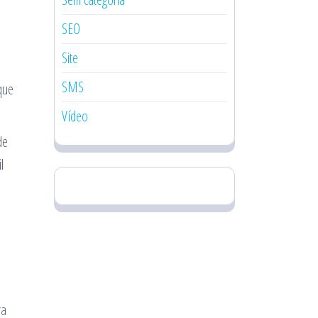
SEO
Site
SMS
que
Vídeo
de
l
ra