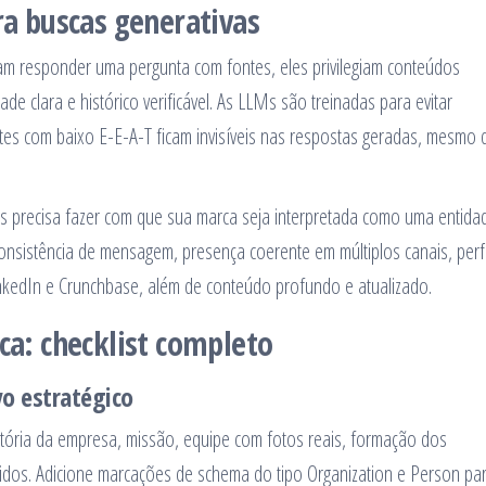
ra buscas generativas
am responder uma pergunta com fontes, eles privilegiam conteúdos
e clara e histórico verificável. As LLMs são treinadas para evitar
ites com baixo E-E-A-T ficam invisíveis nas respostas geradas, mesmo 
As precisa fazer com que sua marca seja interpretada como uma entida
onsistência de mensagem, presença coerente em múltiplos canais, perfi
nkedIn e Crunchbase, além de conteúdo profundo e atualizado.
ica: checklist completo
vo estratégico
história da empresa, missão, equipe com fotos reais, formação dos
endidos. Adicione marcações de schema do tipo Organization e Person pa