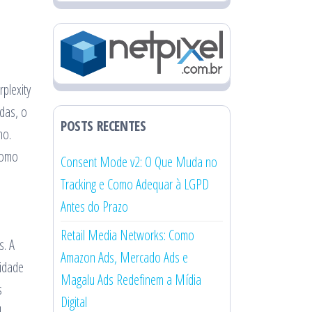
plexity
das, o
POSTS RECENTES
no.
como
Consent Mode v2: O Que Muda no
Tracking e Como Adequar à LGPD
Antes do Prazo
Retail Media Networks: Como
s. A
Amazon Ads, Mercado Ads e
ridade
Magalu Ads Redefinem a Mídia
s
Digital
.