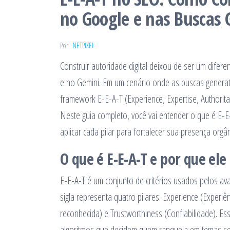
no Google e nas Buscas 
Por
NETPIXEL
Construir autoridade digital deixou de ser um difere
e no Gemini. Em um cenário onde as buscas generat
framework E-E-A-T (Experience, Expertise, Authorit
Neste guia completo, você vai entender o que é E-
aplicar cada pilar para fortalecer sua presença orgâ
O que é E-E-A-T e por que el
E-E-A-T é um conjunto de critérios usados pelos av
sigla representa quatro pilares: Experience (Experiê
reconhecida) e Trustworthiness (Confiabilidade). E
algoritmos que decidem quem ranqueia em temas sensí