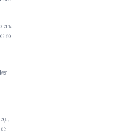
externa
ões no
lver
reço,
 de