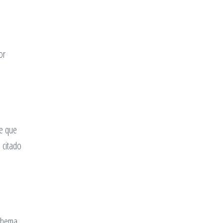
or
re que
 citado
schema.