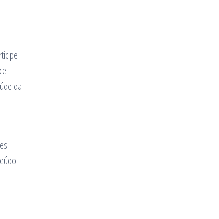
ticipe
ce
aúde da
ses
teúdo