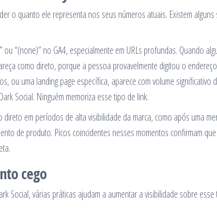
nder o quanto ele representa nos seus números atuais. Existem alguns 
ct” ou “(none)” no GA4, especialmente em URLs profundas. Quando al
areça como direto, porque a pessoa provavelmente digitou o endereç
, ou uma landing page específica, aparece com volume significativo 
 Dark Social. Ninguém memoriza esse tipo de link.
go direto em períodos de alta visibilidade da marca, como após uma m
mento de produto. Picos coincidentes nesses momentos confirmam que
eta.
onto cego
k Social, várias práticas ajudam a aumentar a visibilidade sobre esse 