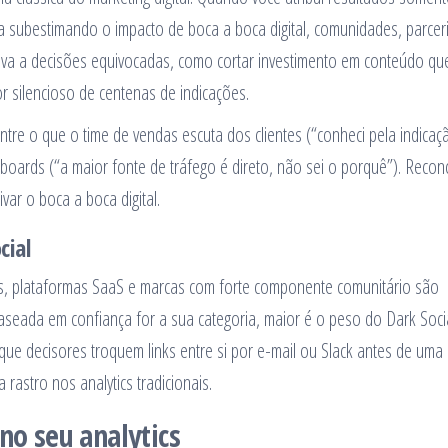
ba subestimando o impacto de boca a boca digital, comunidades, parcer
leva a decisões equivocadas, como cortar investimento em conteúdo qu
 silencioso de centenas de indicações.
tre o que o time de vendas escuta dos clientes (“conheci pela indicaç
oards (“a maior fonte de tráfego é direto, não sei o porquê”). Reconci
var o boca a boca digital.
cial
, plataformas SaaS e marcas com forte componente comunitário são
aseada em confiança for a sua categoria, maior é o peso do Dark Soci
ue decisores troquem links entre si por e-mail ou Slack antes de uma
astro nos analytics tradicionais.
no seu analytics