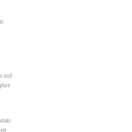
as
mo você
aptura
ontato
s em