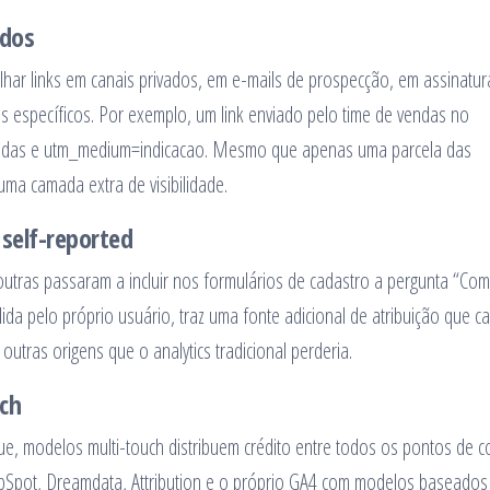
ados
har links em canais privados, em e-mails de prospecção, em assinatur
 específicos. Por exemplo, um link enviado pelo time de vendas no
das e utm_medium=indicacao. Mesmo que apenas uma parcela das
uma camada extra de visibilidade.
 self-reported
utras passaram a incluir nos formulários de cadastro a pergunta “Co
da pelo próprio usuário, traz uma fonte adicional de atribuição que c
utras origens que o analytics tradicional perderia.
uch
ue, modelos multi-touch distribuem crédito entre todos os pontos de c
bSpot, Dreamdata, Attribution e o próprio GA4 com modelos baseado