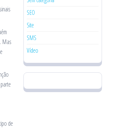
sinais
SEO
Site
guém
SMS
o. Mas
Vídeo
de
enção
 parte
tipo de