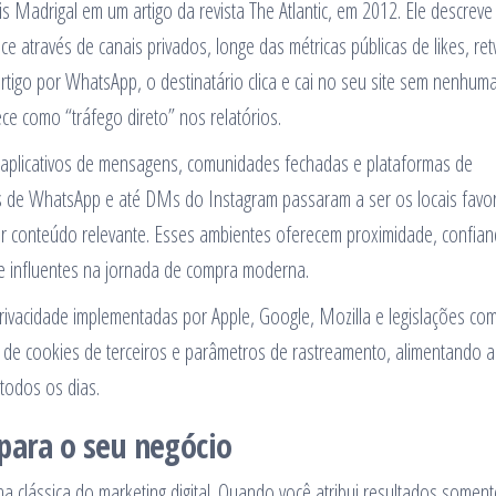
is Madrigal em um artigo da revista The Atlantic, em 2012. Ele descreve
 através de canais privados, longe das métricas públicas de likes, re
rtigo por WhatsApp, o destinatário clica e cai no seu site sem nenhum
ce como “tráfego direto” nos relatórios.
e aplicativos de mensagens, comunidades fechadas e plataformas de
os de WhatsApp e até DMs do Instagram passaram a ser os locais favor
lhar conteúdo relevante. Esses ambientes oferecem proximidade, confian
te influentes na jornada de compra moderna.
ivacidade implementadas por Apple, Google, Mozilla e legislações co
de cookies de terceiros e parâmetros de rastreamento, alimentando a
todos os dias.
para o seu negócio
 clássica do marketing digital. Quando você atribui resultados somen