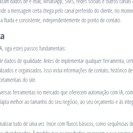
izam dados de e-mail, WhatsApp, SMS, redes sociais e outros canais
 onde a mensagem certa chega pelo canal preferido do cliente, no mome
a fluida e consistente, independentemente do ponto de contato.
ca
, siga estes passos fundamentais:
e dados de qualidade. Antes de implementar qualquer ferramenta, cert
lizados e organizados. Isso inclui informações de contato, histórico de
tamentais do site.
iversas ferramentas no mercado que oferecem automação com IA, co
 adapta melhor ao tamanho do seu negócio, ao seu orçamento e às inte
atizar tudo de uma vez. Inicie com fluxos básicos, como sequências d