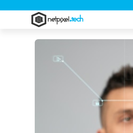
Pular
para
NetPixel.Tech
o
conteúdo