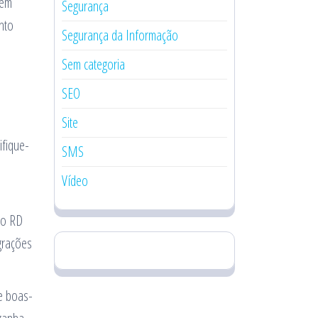
 em
Segurança
nto
Segurança da Informação
Sem categoria
SEO
Site
ifique-
SMS
Vídeo
mo RD
grações
e boas-