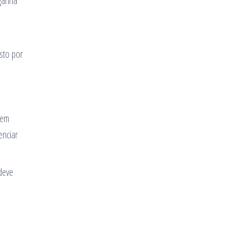
ganha
usto por
sem
enciar
deve