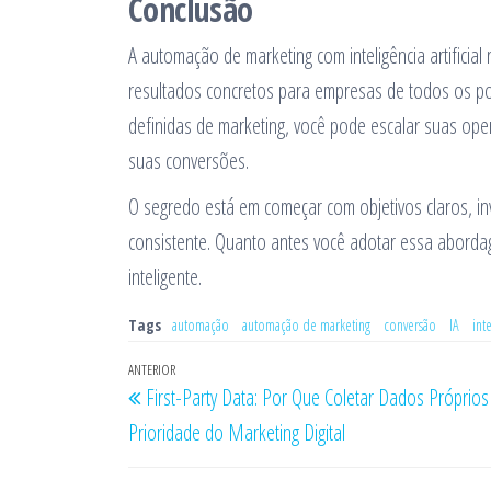
Conclusão
A automação de marketing com inteligência artificial
resultados concretos para empresas de todos os po
definidas de marketing, você pode escalar suas oper
suas conversões.
O segredo está em começar com objetivos claros, in
consistente. Quanto antes você adotar essa aborda
inteligente.
Tags
automação
automação de marketing
conversão
IA
inte
Navegação
Post
ANTERIOR
First-Party Data: Por Que Coletar Dados Próprio
de
anterior
Prioridade do Marketing Digital
Post