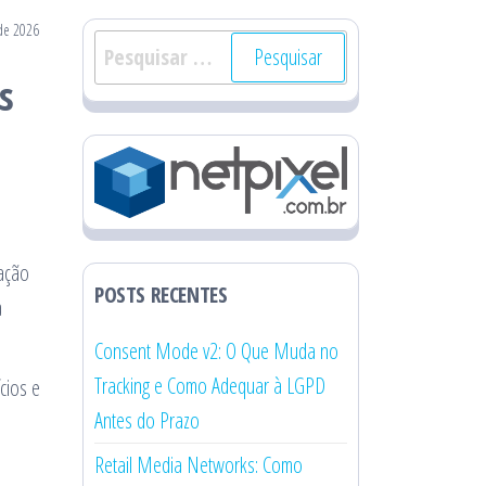
 de 2026
Pesquisar
por:
s
mação
POSTS RECENTES
a
Consent Mode v2: O Que Muda no
Tracking e Como Adequar à LGPD
cios e
Antes do Prazo
Retail Media Networks: Como