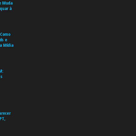
e Muda
quar à
: Como
ds e
a Mídia
M:
es
arecer
PT,