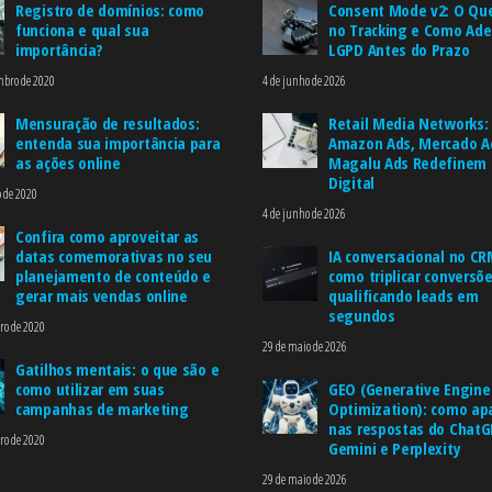
Registro de domínios: como
Consent Mode v2: O Qu
funciona e qual sua
no Tracking e Como Ade
importância?
LGPD Antes do Prazo
mbro de 2020
4 de junho de 2026
Mensuração de resultados:
Retail Media Networks
entenda sua importância para
Amazon Ads, Mercado A
as ações online
Magalu Ads Redefinem 
Digital
o de 2020
4 de junho de 2026
Confira como aproveitar as
datas comemorativas no seu
IA conversacional no CR
planejamento de conteúdo e
como triplicar conversõ
gerar mais vendas online
qualificando leads em
segundos
ro de 2020
29 de maio de 2026
Gatilhos mentais: o que são e
como utilizar em suas
GEO (Generative Engine
campanhas de marketing
Optimization): como ap
nas respostas do ChatG
ro de 2020
Gemini e Perplexity
29 de maio de 2026