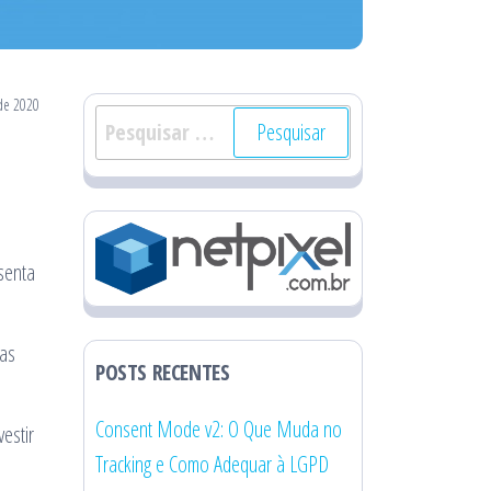
de 2020
Pesquisar
por:
senta
Mas
POSTS RECENTES
Consent Mode v2: O Que Muda no
estir
Tracking e Como Adequar à LGPD