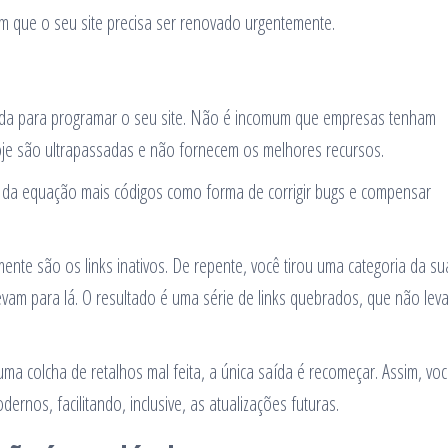
elam que o seu site precisa ser renovado urgentemente.
usada para programar o seu site. Não é incomum que empresas tenham
oje são ultrapassadas e não fornecem os melhores recursos.
da equação mais códigos como forma de corrigir bugs e compensar
nte são os links inativos. De repente, você tirou uma categoria da sua
evam para lá. O resultado é uma série de links quebrados, que não lev
a colcha de retalhos mal feita, a única saída é recomeçar. Assim, vo
rnos, facilitando, inclusive, as atualizações futuras.