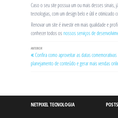
Caso o seu site possua um ou mais desses sinais, 
tecnologias, com um design belo e útil e otimizado
Renovar um site é investir em mais qualidade e prof
conhecer todos os
nossos serviços de desenvolvime
Navegação
Post
ANTERIOR
Confira como aproveitar as datas comemorativas
de
anterior
planejamento de conteúdo e gerar mais vendas onli
Post
NETPIXEL TECNOLOGIA
POSTS